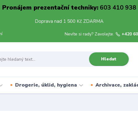
Pronájem prezentační techniky:
603 410 938
Doprava nad 1 500 Kč ZDARMA
mí
Nevíte si rady? Zavolejte.
+420 60
Hledat
Drogerie, úklid, hygiena
Archivace, zaklá