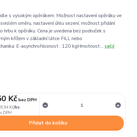
židle s vysokým opěrákem. Možnost nastavení opěráku ve
svislém směru, nastavení úhlu sezení, možnost přidání
 hrbu k opěráku. Cena je uvedena bez područek s
ným křížem v základní látce FILL nebo
nika: E-asynchroNosnost : 120 kgHmotnost:...
celý
50 Kč
bez DPH
/
ks
8,94 Kč
Přidat do košíku