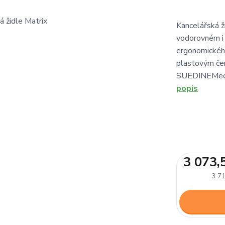
Kancelářská 
vodorovném i 
ergonomického
plastovým čer
SUEDINEMecha
popis
3 073,
3 71