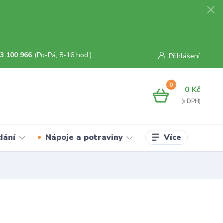
3 100 966
(Po-Pá, 8-16 hod.)
Přihlášení
0
0 Kč
Více
dání
Nápoje a potraviny