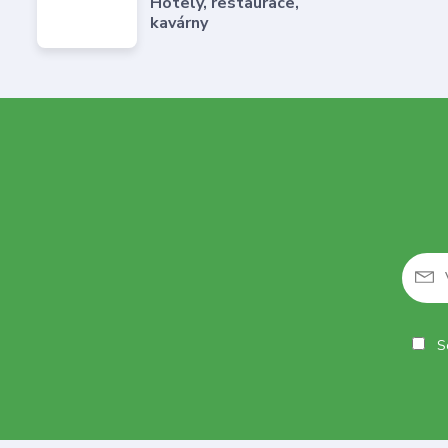
Hotely, restaurace,
kavárny
So