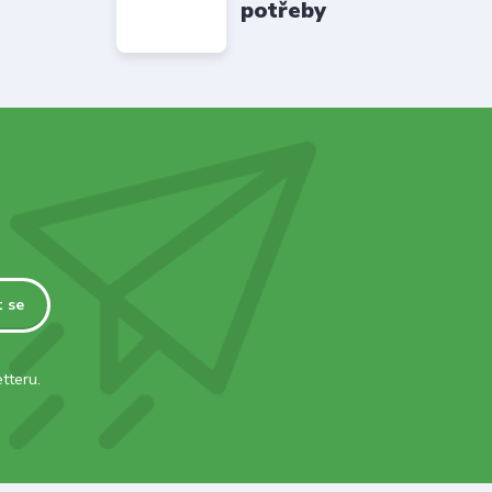
potřeby
t se
tteru.