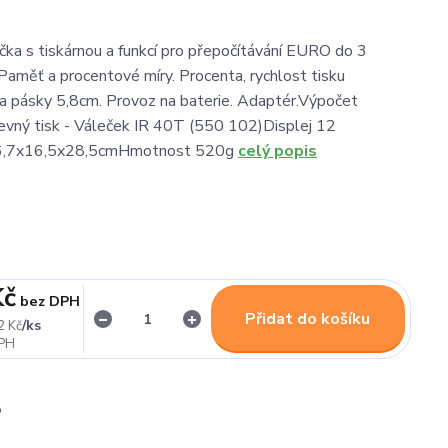
ačka s tiskárnou a funkcí pro přepočítávání EURO do 3
Paměť a procentové míry. Procenta, rychlost tisku
ka pásky 5,8cm. Provoz na baterie. Adaptér.Výpočet
ný tisk - Váleček IR 40T (550 102)Displej 12
6,7x16,5x28,5cmHmotnost 520g
celý popis
Kč
bez DPH
Přidat do košíku
/
ks
2 Kč
o