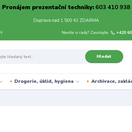
Pronájem prezentační techniky:
603 410 938
Doprava nad 1 500 Kč ZDARMA
mí
Nevíte si rady? Zavolejte.
+420 60
Hledat
Drogerie, úklid, hygiena
Archivace, zaklá