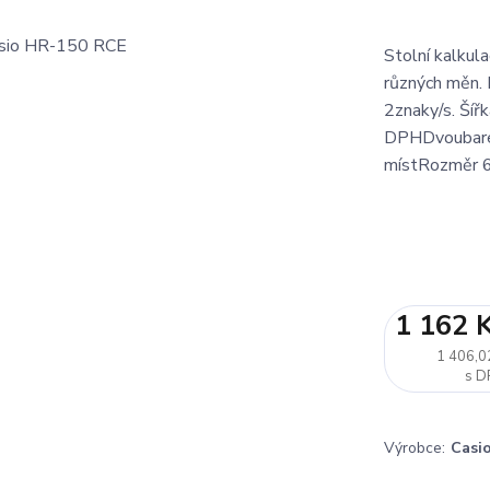
Stolní kalkul
různých měn. 
2znaky/s. Šíř
DPHDvoubarev
místRozměr 
1 162 
1 406,0
Výrobce:
Casi