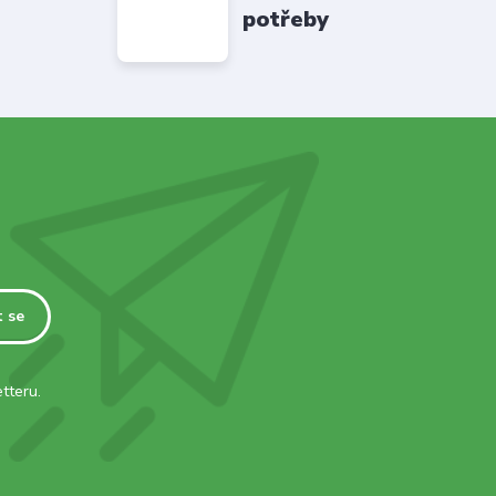
potřeby
t se
tteru.