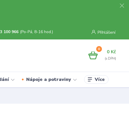
3 100 966
(Po-Pá, 8-16 hod.)
Přihlášení
0
0 Kč
Více
dání
Nápoje a potraviny