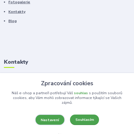
Fotogalerie
Kontakty
Blog
Kontakty
Zákaznická podpora
Zpracování cookies
+420 603 100 966
(Po-Pá, 8-16 hod.)
Náš e-shop a partneři potřebují Váš
souhlas
s použitím souborů
cookies, aby Vám mohli zobrazovat informace týkající se Vašich
zájmů.
kancelar@ka-ma.cz
Souhlasím
Nastavení