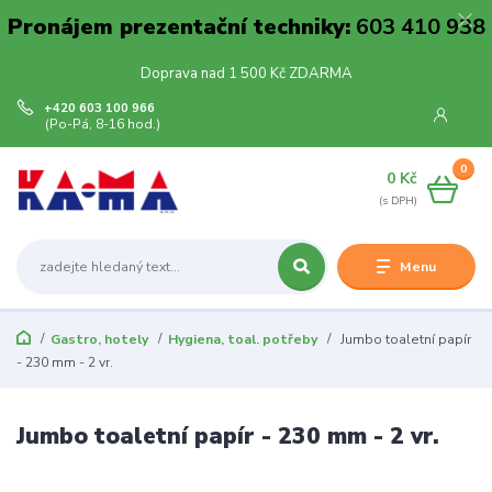
Pronájem prezentační techniky:
603 410 938
Doprava nad 1 500 Kč ZDARMA
+420 603 100 966
(Po-Pá, 8-16 hod.)
0
0 Kč
Menu
Gastro, hotely
Hygiena, toal. potřeby
Jumbo toaletní papír
- 230 mm - 2 vr.
Jumbo toaletní papír - 230 mm - 2 vr.