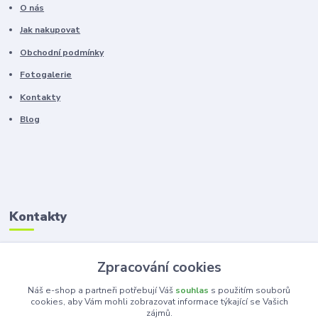
O nás
Jak nakupovat
Obchodní podmínky
Fotogalerie
Kontakty
Blog
Kontakty
Zákaznická podpora
Zpracování cookies
+420 603 100 966
(Po-Pá, 8-16 hod.)
Náš e-shop a partneři potřebují Váš
souhlas
s použitím souborů
cookies, aby Vám mohli zobrazovat informace týkající se Vašich
zájmů.
kancelar@ka-ma.cz