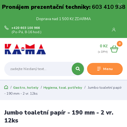
Pronájem prezentační techniky:
603 410 938
Doprava nad 1 500 Kč ZDARMA
+420 603 100 966
(Po-Pá, 8-16 hod.)
0
0 Kč
Menu
Gastro, hotely
Hygiena, toal. potřeby
Jumbo toaletní papír
- 190 mm - 2 vr. 12ks
Jumbo toaletní papír - 190 mm - 2 vr.
12ks