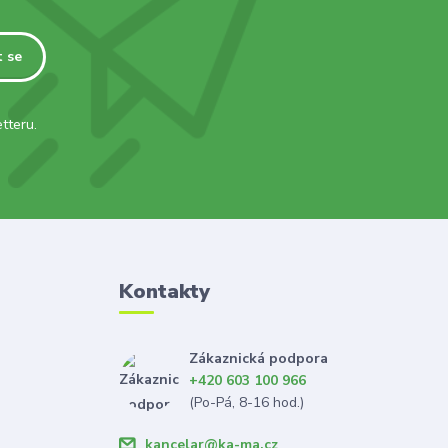
t se
tteru.
Kontakty
Zákaznická podpora
+420 603 100 966
(Po-Pá, 8-16 hod.)
kancelar@ka-ma.cz