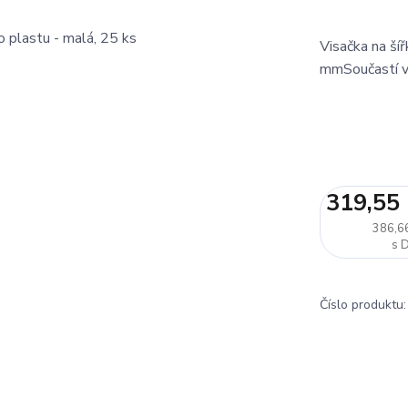
Visačka na šíř
mmSoučastí vi
319,55
386,6
Číslo produktu: