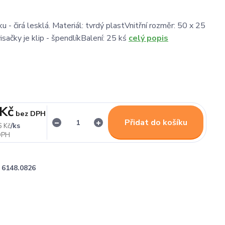
ku - čirá lesklá. Materiál: tvrdý plastVnitřní rozměr: 50 x 25
sačky je klip - špendlíkBalení: 25 kś
celý popis
 Kč
bez DPH
Přidat do košíku
/
ks
6 Kč
6148.0826