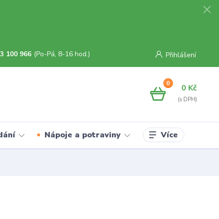
3 100 966
(Po-Pá, 8-16 hod.)
Přihlášení
0
0 Kč
Více
dání
Nápoje a potraviny