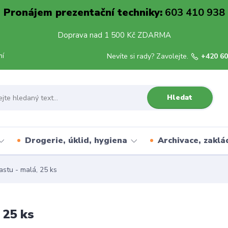
Pronájem prezentační techniky:
603 410 938
Doprava nad 1 500 Kč ZDARMA
mí
Nevíte si rady? Zavolejte.
+420 60
Hledat
Drogerie, úklid, hygiena
Archivace, zaklá
stu - malá, 25 ks
 25 ks