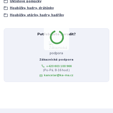
Úklidové pomůcky
Houbičky, hadry, drátěnky
Houbičky, utěrky, hadry, hadříky
Potřebujete poradit?
Zákaznická podpora
+420 603 100 966
(Po-Pá, 8-16 hod.)
kancelar@ka-ma.cz