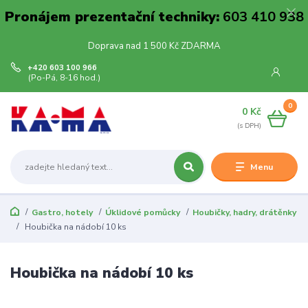
Pronájem prezentační techniky:
603 410 938
Doprava nad 1 500 Kč ZDARMA
+420 603 100 966
(Po-Pá, 8-16 hod.)
0
0 Kč
Menu
Gastro, hotely
Úklidové pomůcky
Houbičky, hadry, drátěnky
Houbička na nádobí 10 ks
Houbička na nádobí 10 ks