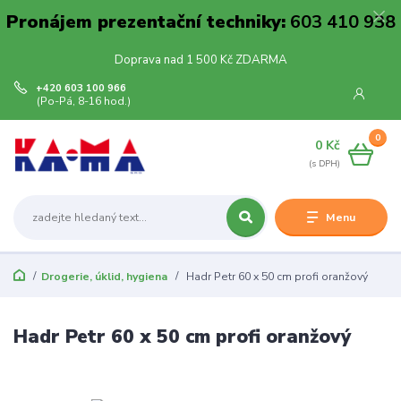
Pronájem prezentační techniky:
603 410 938
Doprava nad 1 500 Kč ZDARMA
+420 603 100 966
(Po-Pá, 8-16 hod.)
0
0 Kč
Menu
Drogerie, úklid, hygiena
Hadr Petr 60 x 50 cm profi oranžový
Hadr Petr 60 x 50 cm profi oranžový