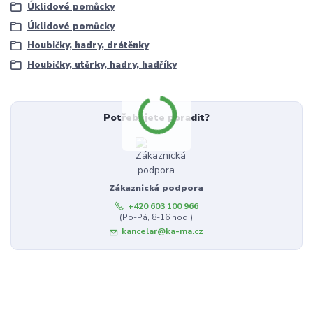
Úklidové pomůcky
Úklidové pomůcky
Houbičky, hadry, drátěnky
Houbičky, utěrky, hadry, hadříky
Potřebujete poradit?
Zákaznická podpora
+420 603 100 966
(Po-Pá, 8-16 hod.)
kancelar@ka-ma.cz