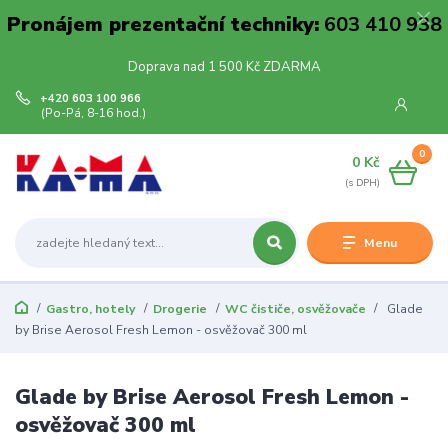
Pronájem prezentační techniky:
603 410 938
Doprava nad 1 500 Kč ZDARMA
+420 603 100 966
(Po-Pá, 8-16 hod.)
0
0 Kč
Menu
Gastro, hotely
Drogerie
WC čističe, osvěžovače
Glade
by Brise Aerosol Fresh Lemon - osvěžovač 300 ml
Glade by Brise Aerosol Fresh Lemon -
osvěžovač 300 ml