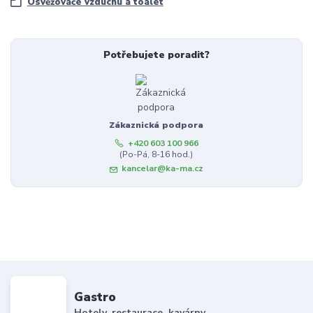
Osvěžovače vzduchu a toalet
Potřebujete poradit?
Zákaznická podpora
+420 603 100 966
(Po-Pá, 8-16 hod.)
kancelar@ka-ma.cz
Gastro
Hotely, restaurace, kavárny