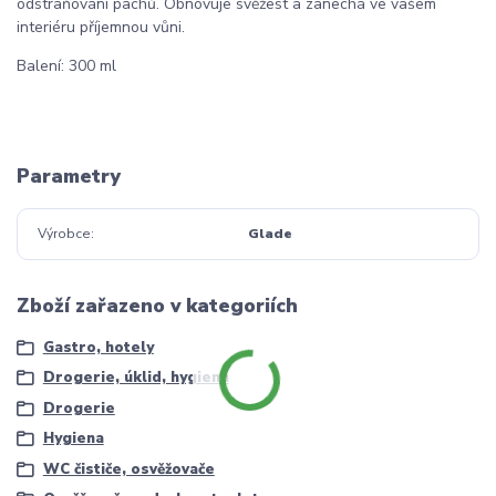
odstraňování pachů. Obnovuje svěžest a zanechá ve vašem
interiéru příjemnou vůni.
Balení: 300 ml
Parametry
Výrobce
Glade
Zboží zařazeno v kategoriích
Gastro, hotely
Drogerie, úklid, hygiena
Drogerie
Hygiena
WC čističe, osvěžovače