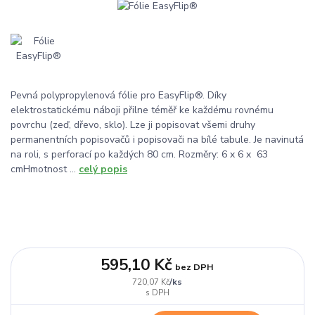
Pevná polypropylenová fólie pro EasyFlip®. Díky
elektrostatickému náboji přilne téměř ke každému rovnému
povrchu (zeď, dřevo, sklo). Lze ji popisovat všemi druhy
permanentních popisovačů i popisovači na bílé tabule. Je navinutá
na roli, s perforací po každých 80 cm. Rozměry: 6 x 6 x 63
cmHmotnost ...
celý popis
595,10 Kč
bez DPH
/
ks
720,07 Kč