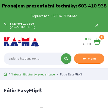
Pronájem prezentační techniky:
603 410 938
Doprava nad 1 500 Kč ZDARMA
+420 603 100 966
(Po-Pá, 8-16 hod.)
0
0 Kč
Menu
Tabule, flipcharty, prezentace
Fólie EasyFlip®
Fólie EasyFlip®