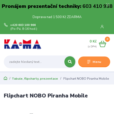
Pronájem prezentační techniky:
603 410 938
Doprava nad 1 500 Kč ZDARMA
+420 603 100 966
(Po-Pá, 8-16 hod.)
0
0 Kč
Menu
Tabule, flipcharty, prezentace
Flipchart NOBO Piranha Mobile
Flipchart NOBO Piranha Mobile