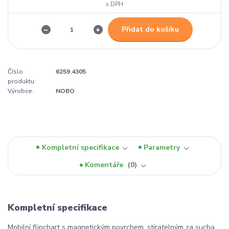
Přidat do košíku
Číslo
6259.4305
produktu:
Výrobce:
NOBO
Kompletní specifikace
Parametry
Komentáře
0
Kompletní specifikace
Mobilní flipchart s magnetickým povrchem, stíratelným za sucha.