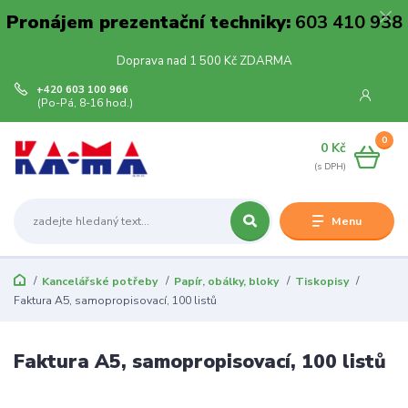
Pronájem prezentační techniky:
603 410 938
Doprava nad 1 500 Kč ZDARMA
+420 603 100 966
(Po-Pá, 8-16 hod.)
0
0 Kč
Menu
Kancelářské potřeby
Papír, obálky, bloky
Tiskopisy
Faktura A5, samopropisovací, 100 listů
Faktura A5, samopropisovací, 100 listů