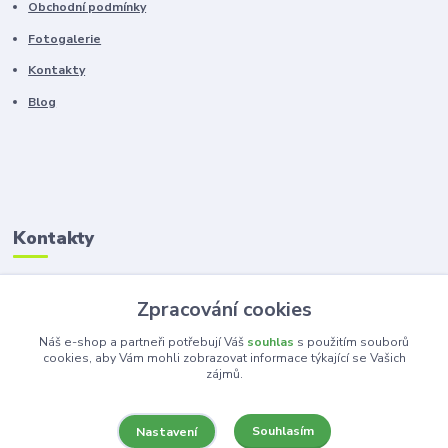
Obchodní podmínky
Fotogalerie
Kontakty
Blog
Kontakty
Zákaznická podpora
Zpracování cookies
+420 603 100 966
(Po-Pá, 8-16 hod.)
Náš e-shop a partneři potřebují Váš
souhlas
s použitím souborů
cookies, aby Vám mohli zobrazovat informace týkající se Vašich
zájmů.
kancelar@ka-ma.cz
Souhlasím
Nastavení