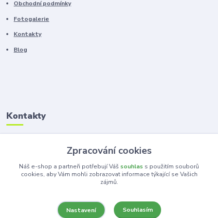
Obchodní podmínky
Fotogalerie
Kontakty
Blog
Kontakty
Zákaznická podpora
Zpracování cookies
+420 603 100 966
(Po-Pá, 8-16 hod.)
Náš e-shop a partneři potřebují Váš
souhlas
s použitím souborů
cookies, aby Vám mohli zobrazovat informace týkající se Vašich
zájmů.
kancelar@ka-ma.cz
Souhlasím
Nastavení