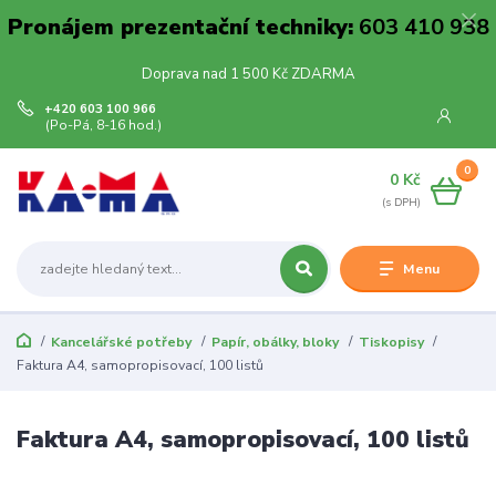
Pronájem prezentační techniky:
603 410 938
Doprava nad 1 500 Kč ZDARMA
+420 603 100 966
(Po-Pá, 8-16 hod.)
0
0 Kč
Menu
Kancelářské potřeby
Papír, obálky, bloky
Tiskopisy
Faktura A4, samopropisovací, 100 listů
Faktura A4, samopropisovací, 100 listů