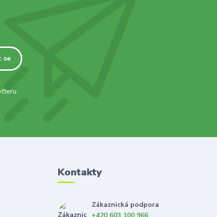
t se
tteru.
Kontakty
Zákaznická podpora
+420 603 100 966