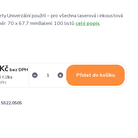
ty.Univerzální použití – pro všechna laserová i inkoustová
měr: 70 x 67,7 mmBalení: 100 listů
celý popis
 Kč
bez DPH
Přidat do košíku
/
ks
4 Kč
5522.0505