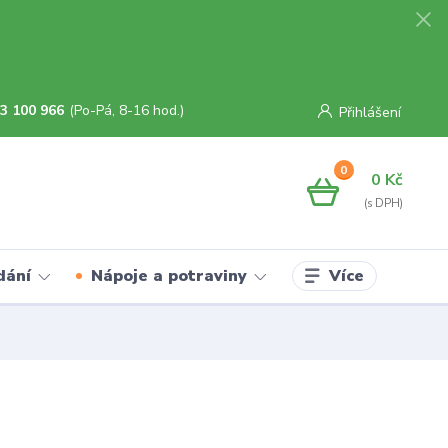
3 100 966
(Po-Pá, 8-16 hod.)
Přihlášení
0
0 Kč
Více
dání
Nápoje a potraviny