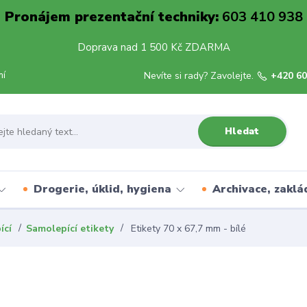
Pronájem prezentační techniky:
603 410 938
Doprava nad 1 500 Kč ZDARMA
mí
Nevíte si rady? Zavolejte.
+420 60
Hledat
Drogerie, úklid, hygiena
Archivace, zaklá
ící
Samolepící etikety
Etikety 70 x 67,7 mm - bílé