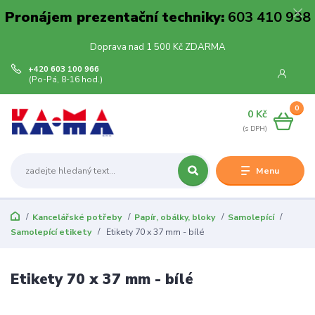
Pronájem prezentační techniky:
603 410 938
Doprava nad 1 500 Kč ZDARMA
+420 603 100 966
(Po-Pá, 8-16 hod.)
0
0 Kč
Menu
Kancelářské potřeby
Papír, obálky, bloky
Samolepící
Samolepící etikety
Etikety 70 x 37 mm - bílé
Etikety 70 x 37 mm - bílé