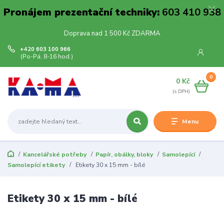
Pronájem prezentační techniky:
603 410 938
Doprava nad 1 500 Kč ZDARMA
+420 603 100 966
(Po-Pá, 8-16 hod.)
0
0 Kč
Menu
Kancelářské potřeby
Papír, obálky, bloky
Samolepící
Samolepící etikety
Etikety 30 x 15 mm - bílé
Etikety 30 x 15 mm - bílé