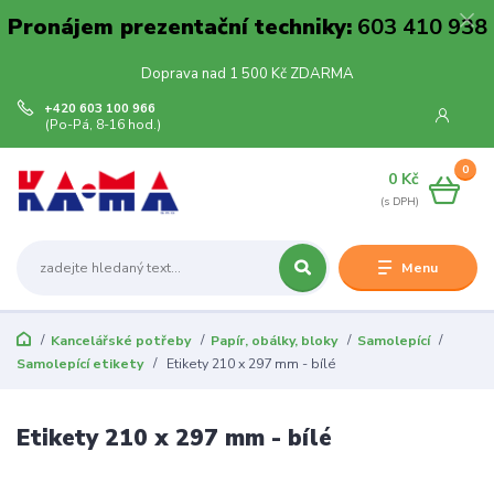
Pronájem prezentační techniky:
603 410 938
Doprava nad 1 500 Kč ZDARMA
+420 603 100 966
(Po-Pá, 8-16 hod.)
0
0 Kč
Menu
Kancelářské potřeby
Papír, obálky, bloky
Samolepící
Samolepící etikety
Etikety 210 x 297 mm - bílé
Etikety 210 x 297 mm - bílé