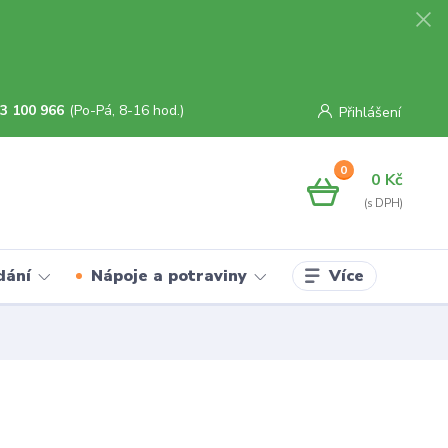
3 100 966
(Po-Pá, 8-16 hod.)
Přihlášení
0
0 Kč
Více
dání
Nápoje a potraviny