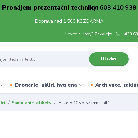
Pronájem prezentační techniky:
603 410 938
Doprava nad 1 500 Kč ZDARMA
mí
Nevíte si rady? Zavolejte.
+420 60
Hledat
Drogerie, úklid, hygiena
Archivace, zaklá
ící
Samolepící etikety
Etikety 105 x 57 mm - bílé