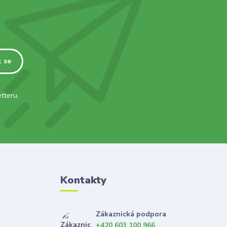
t se
tteru.
Kontakty
Zákaznická podpora
+420 603 100 966