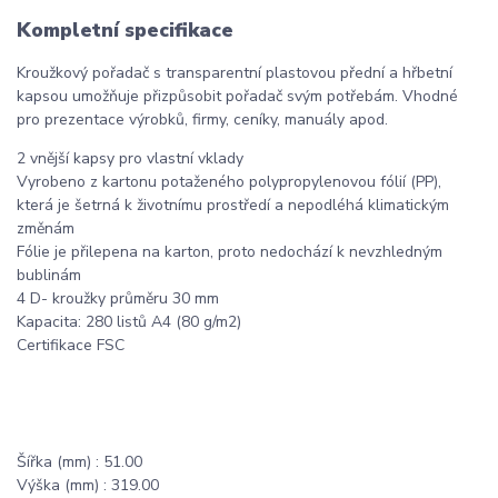
Kompletní specifikace
Kroužkový pořadač s transparentní plastovou přední a hřbetní
kapsou umožňuje přizpůsobit pořadač svým potřebám. Vhodné
pro prezentace výrobků, firmy, ceníky, manuály apod.
2 vnější kapsy pro vlastní vklady
Vyrobeno z kartonu potaženého polypropylenovou fólií (PP),
která je šetrná k životnímu prostředí a nepodléhá klimatickým
změnám
Fólie je přilepena na karton, proto nedochází k nevzhledným
bublinám
4 D- kroužky průměru 30 mm
Kapacita: 280 listů A4 (80 g/m2)
Certifikace FSC
Šířka (mm) : 51.00
Výška (mm) : 319.00