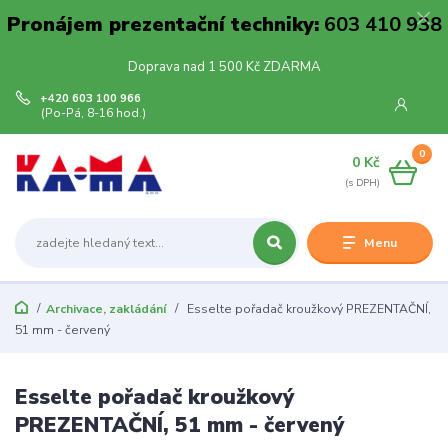
Pronájem prezentační techniky:
603 410 938
Doprava nad 1 500 Kč ZDARMA
+420 603 100 966
(Po-Pá, 8-16 hod.)
0
0 Kč
Menu
Archivace, zakládání
Esselte pořadač kroužkový PREZENTAČNÍ,
51 mm - červený
Esselte pořadač kroužkový
PREZENTAČNÍ, 51 mm - červený