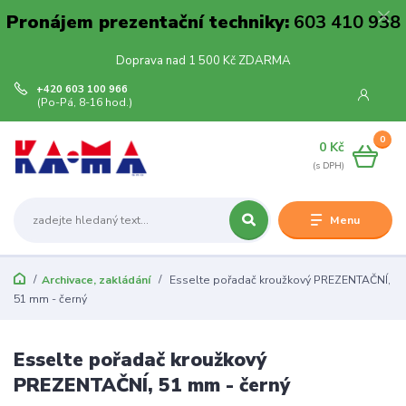
Pronájem prezentační techniky:
603 410 938
Doprava nad 1 500 Kč ZDARMA
+420 603 100 966
(Po-Pá, 8-16 hod.)
0
0 Kč
Menu
Archivace, zakládání
Esselte pořadač kroužkový PREZENTAČNÍ,
51 mm - černý
Esselte pořadač kroužkový
PREZENTAČNÍ, 51 mm - černý