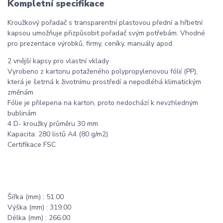
Kompletní specifikace
Kroužkový pořadač s transparentní plastovou přední a hřbetní
kapsou umožňuje přizpůsobit pořadač svým potřebám. Vhodné
pro prezentace výrobků, firmy, ceníky, manuály apod.
2 vnější kapsy pro vlastní vklady
Vyrobeno z kartonu potaženého polypropylenovou fólií (PP),
která je šetrná k životnímu prostředí a nepodléhá klimatickým
změnám
Fólie je přilepena na karton, proto nedochází k nevzhledným
bublinám
4 D- kroužky průměru 30 mm
Kapacita: 280 listů A4 (80 g/m2)
Certifikace FSC
Šířka (mm) : 51.00
Výška (mm) : 319.00
Délka (mm) : 266.00