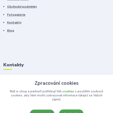
Obchodní podmínky
Fotogalerie
Kontakty
Blog
Kontakty
Zákaznická podpora
Zpracování cookies
+420 603 100 966
(Po-Pá, 8-16 hod.)
Náš e-shop a partneři potřebují Váš
souhlas
s použitím souborů
cookies, aby Vám mohli zobrazovat informace týkající se Vašich
zájmů.
kancelar@ka-ma.cz