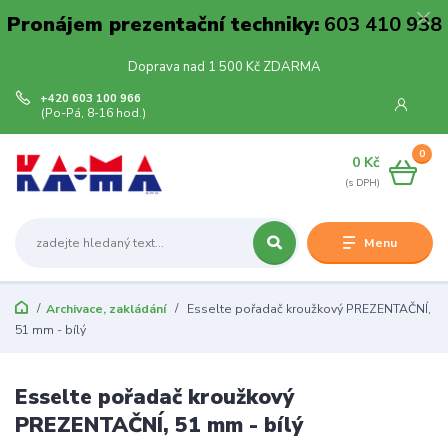
Pronájem prezentační techniky:
603 410 938
Doprava nad 1 500 Kč ZDARMA
+420 603 100 966
(Po-Pá, 8-16 hod.)
0
0 Kč
Menu
Archivace, zakládání
Esselte pořadač kroužkový PREZENTAČNÍ,
51 mm - bílý
Esselte pořadač kroužkový
PREZENTAČNÍ, 51 mm - bílý