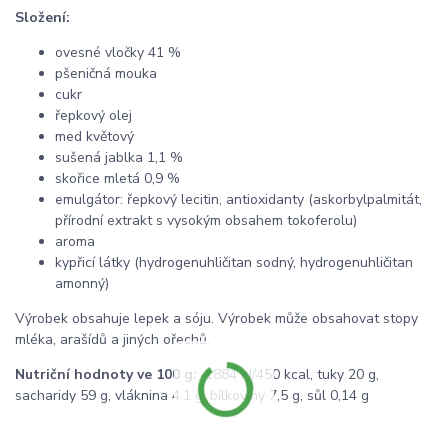
Složení:
ovesné vločky 41 %
pšeničná mouka
cukr
řepkový olej
med květový
sušená jablka 1,1 %
skořice mletá 0,9 %
emulgátor: řepkový lecitin, antioxidanty (askorbylpalmitát,
přírodní extrakt s vysokým obsahem tokoferolu)
aroma
kypřicí látky (hydrogenuhličitan sodný, hydrogenuhličitan
amonný)
Výrobek obsahuje lepek a sóju. Výrobek může obsahovat stopy
mléka, arašídů a jiných ořechů.
Nutriční hodnoty ve 100 g:
1884 kJ/450 kcal, tuky 20 g,
sacharidy 59 g, vláknina 4,1 g, bílkoviny 7,5 g, sůl 0,14 g