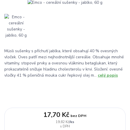
Müsli sušenky s příchutí jablka, které obsahují 40 % ovesných
vloček. Oves patří mezi nejhodnotnější cereálie. Obsahuje mnohé
vitamíny, stopové prvky a ovesnou vlákninu betaglukan, který
prokazatelně snižuje hladinu cholesterolu v krvi. Složení: ovesné
vločky 41 % pšeničná mouka cukr řepkový olej m...
celý popis
17,70 Kč
bez DPH
/
ks
19,82 Kč