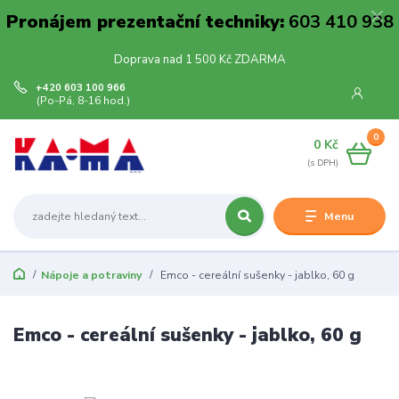
Pronájem prezentační techniky:
603 410 938
Doprava nad 1 500 Kč ZDARMA
+420 603 100 966
(Po-Pá, 8-16 hod.)
0
0 Kč
Menu
Nápoje a potraviny
Emco - cereální sušenky - jablko, 60 g
Emco - cereální sušenky - jablko, 60 g