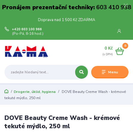
Pronájem prezentační techniky:
603 410 938
Doprava nad 1 500 Kč ZDARMA
+420 603 100 966
(Po-Pá, 8-16 hod.)
0
0 Kč
Menu
Drogerie, úklid, hygiena
DOVE Beauty Creme Wash - krémové
tekuté mýdlo, 250 ml
DOVE Beauty Creme Wash - krémové
tekuté mýdlo, 250 ml