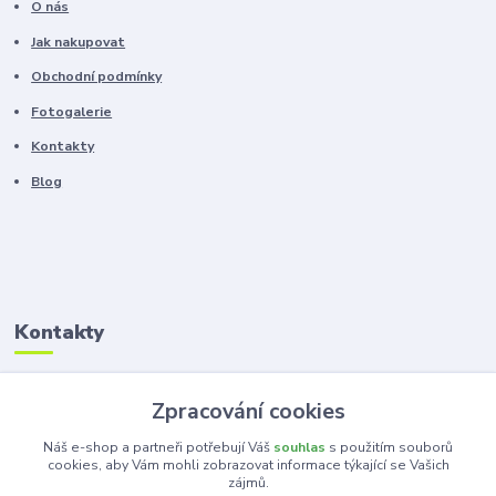
O nás
Jak nakupovat
Obchodní podmínky
Fotogalerie
Kontakty
Blog
Kontakty
Zákaznická podpora
Zpracování cookies
+420 603 100 966
(Po-Pá, 8-16 hod.)
Náš e-shop a partneři potřebují Váš
souhlas
s použitím souborů
cookies, aby Vám mohli zobrazovat informace týkající se Vašich
zájmů.
kancelar@ka-ma.cz