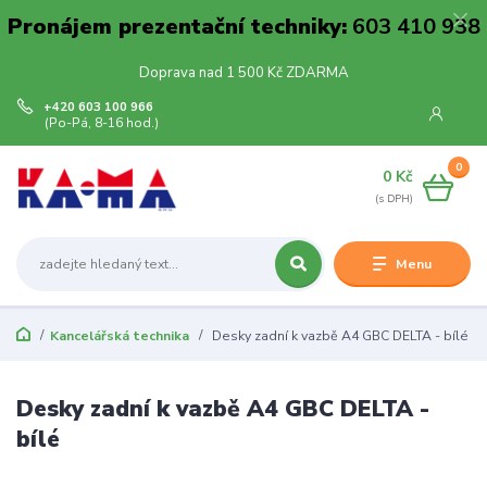
Pronájem prezentační techniky:
603 410 938
Doprava nad 1 500 Kč ZDARMA
+420 603 100 966
(Po-Pá, 8-16 hod.)
0
0 Kč
Menu
Kancelářská technika
Desky zadní k vazbě A4 GBC DELTA - bílé
Desky zadní k vazbě A4 GBC DELTA -
bílé