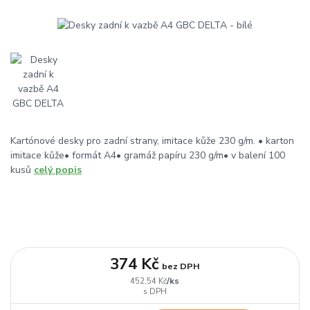
Kartónové desky pro zadní strany, imitace kůže 230 g/m. • karton
imitace kůže• formát A4• gramáž papíru 230 g/m• v balení 100
kusů
celý popis
374 Kč
bez DPH
/
ks
452,54 Kč