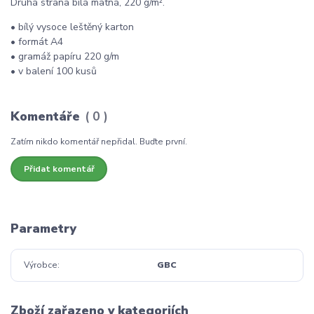
Druhá strana bílá matná, 220 g/m².
• bílý vysoce leštěný karton
• formát A4
• gramáž papíru 220 g/m
• v balení 100 kusů
Komentáře
0
Zatím nikdo komentář nepřidal. Buďte první.
Přidat komentář
Parametry
Výrobce
GBC
Zboží zařazeno v kategoriích