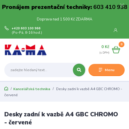
Pronájem prezentační techniky:
603 410 938
Doprava nad 1 500 Kč ZDARMA
+420 603 100 966
(Po-Pá, 8-16 hod.)
0
0 Kč
Menu
Kancelářská technika
Desky zadní k vazbě A4 GBC CHROMO -
červené
Desky zadní k vazbě A4 GBC CHROMO
- červené