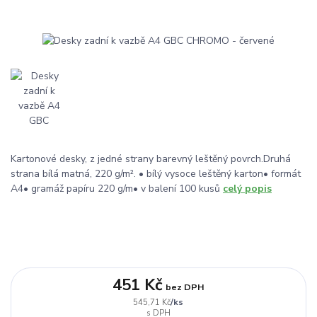
Kartonové desky, z jedné strany barevný leštěný povrch.Druhá
strana bílá matná, 220 g/m². • bílý vysoce leštěný karton• formát
A4• gramáž papíru 220 g/m• v balení 100 kusů
celý popis
451 Kč
bez DPH
/
ks
545,71 Kč