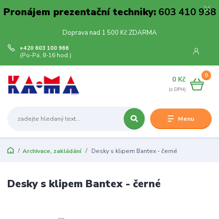
Pronájem prezentační techniky:
603 410 938
Doprava nad 1 500 Kč ZDARMA
+420 603 100 966
(Po-Pá, 8-16 hod.)
0
0 Kč
Menu
Archivace, zakládání
Desky s klipem Bantex - černé
Desky s klipem Bantex - černé