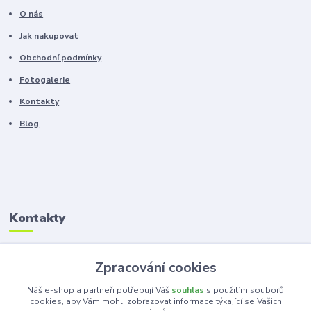
O nás
Jak nakupovat
Obchodní podmínky
Fotogalerie
Kontakty
Blog
Kontakty
Zákaznická podpora
Zpracování cookies
+420 603 100 966
(Po-Pá, 8-16 hod.)
Náš e-shop a partneři potřebují Váš
souhlas
s použitím souborů
cookies, aby Vám mohli zobrazovat informace týkající se Vašich