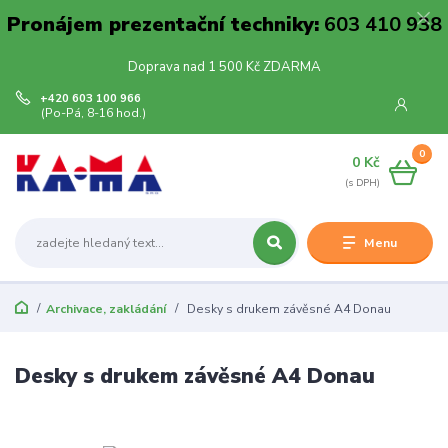
Pronájem prezentační techniky:
603 410 938
Doprava nad 1 500 Kč ZDARMA
+420 603 100 966
(Po-Pá, 8-16 hod.)
0
0 Kč
Menu
Archivace, zakládání
Desky s drukem závěsné A4 Donau
Desky s drukem závěsné A4 Donau