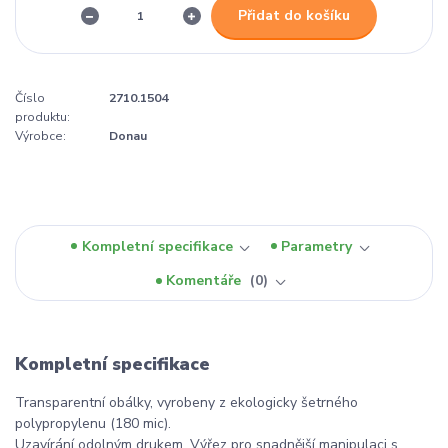
Přidat do košíku
Číslo
2710.1504
produktu:
Výrobce:
Donau
Kompletní specifikace
Parametry
Komentáře
0
Kompletní specifikace
Transparentní obálky, vyrobeny z ekologicky šetrného
polypropylenu (180 mic).
Uzavírání odolným drukem. Výřez pro snadnější manipulaci s