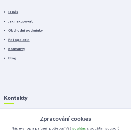
O nás
Jak nakupovat
Obchodní podmínky
Fotogalerie
Kontakty
Blog
Kontakty
Zákaznická podpora
Zpracování cookies
+420 603 100 966
(Po-Pá, 8-16 hod.)
Náš e-shop a partneři potřebují Váš
souhlas
s použitím souborů