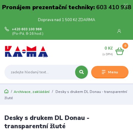
Pronájem prezentační techniky:
603 410 938
Doprava nad 1 500 Kč ZDARMA
+420 603 100 966
(Po-Pá, 8-16 hod.)
0
0 Kč
Menu
Archivace, zakládání
Desky s drukem DL Donau - transparentní
žluté
Desky s drukem DL Donau -
transparentní žluté