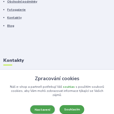
Obchodní podmínky
Fotogalerie
Kontakty
Blog
Kontakty
Zákaznická podpora
Zpracování cookies
+420 603 100 966
(Po-Pá, 8-16 hod.)
Náš e-shop a partneři potřebují Váš
souhlas
s použitím souborů
cookies, aby Vám mohli zobrazovat informace týkající se Vašich
zájmů.
kancelar@ka-ma.cz
Souhlasím
Nastavení