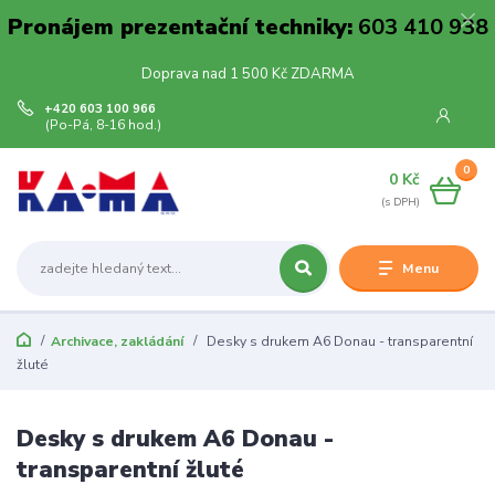
Pronájem prezentační techniky:
603 410 938
Doprava nad 1 500 Kč ZDARMA
+420 603 100 966
(Po-Pá, 8-16 hod.)
0
0 Kč
Menu
Archivace, zakládání
Desky s drukem A6 Donau - transparentní
žluté
Desky s drukem A6 Donau -
transparentní žluté