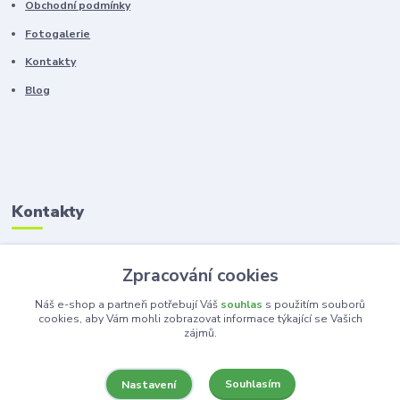
Obchodní podmínky
Fotogalerie
Kontakty
Blog
Kontakty
Zákaznická podpora
Zpracování cookies
+420 603 100 966
(Po-Pá, 8-16 hod.)
Náš e-shop a partneři potřebují Váš
souhlas
s použitím souborů
cookies, aby Vám mohli zobrazovat informace týkající se Vašich
zájmů.
kancelar@ka-ma.cz
Souhlasím
Nastavení