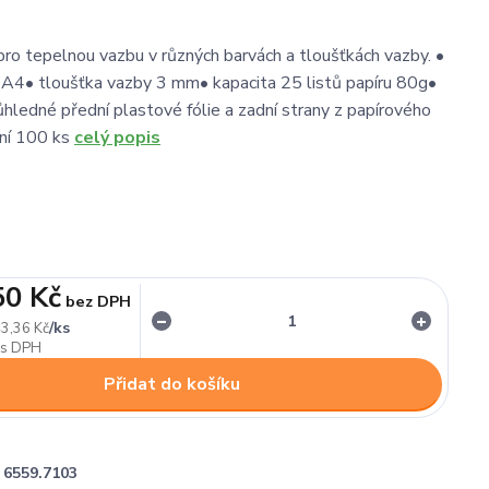
o tepelnou vazbu v různých barvách a tloušťkách vazby. •
A4• tloušťka vazby 3 mm• kapacita 25 listů papíru 80g•
hledné přední plastové fólie a zadní strany z papírového
ení 100 ks
celý popis
50 Kč
bez DPH
/
ks
3,36 Kč
Přidat do košíku
6559.7103