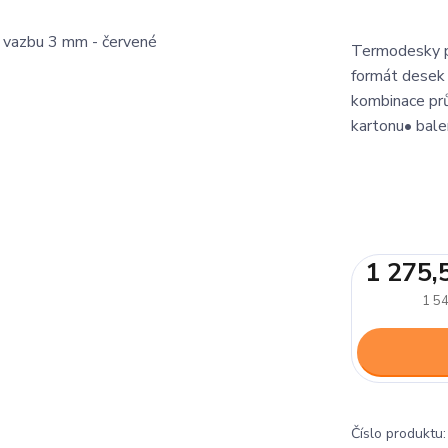
Termodesky pr
formát desek 
kombinace prů
kartonu• bal
1 275,
1 54
Číslo produktu: