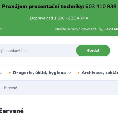
Pronájem prezentační techniky:
603 410 938
Doprava nad 1 500 Kč ZDARMA
mí
Nevíte si rady? Zavolejte.
+420 60
Hledat
Drogerie, úklid, hygiena
Archivace, zaklá
 - červené
 červené