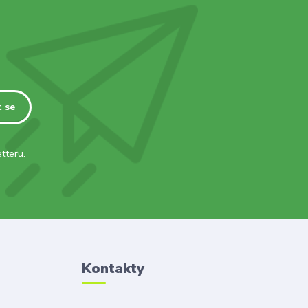
t se
tteru.
Kontakty