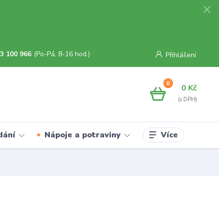
3 100 966
(Po-Pá, 8-16 hod.)
Přihlášení
0
0 Kč
Více
dání
Nápoje a potraviny