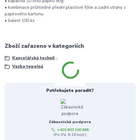
• kapacita 10 listů papíru 80g
• kombinace průhledné přední plastové fólie a zadní strany z
papírového kartonu
• balení 100 ks
Zboží zařazeno v kategoriích
Kancelářská technika
Vazba tepelná
Potřebujete poradit?
Zákaznická podpora
+420 603 100 966
(Po-Pá, 8-16 hod.)