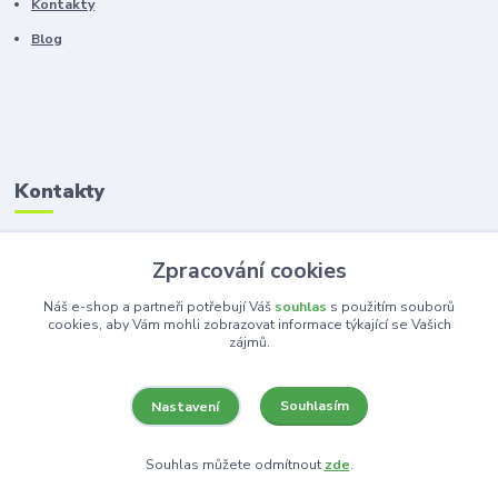
Kontakty
Blog
Kontakty
Zákaznická podpora
Zpracování cookies
+420 603 100 966
(Po-Pá, 8-16 hod.)
Náš e-shop a partneři potřebují Váš
souhlas
s použitím souborů
cookies, aby Vám mohli zobrazovat informace týkající se Vašich
zájmů.
kancelar@ka-ma.cz
Souhlasím
Nastavení
Souhlas můžete odmítnout
zde
.
Vytvořeno na
Eshop-rychle.cz