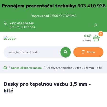
Pronájem prezentační techniky:
603 410 938
Doprava nad 1 500 Kč ZDARMA
+420 603 100 966
(Po-Pá, 8-16 hod.)
0
0 Kč
Menu
Kancelářská technika
Desky pro tepelnou vazbu 1,5 mm - bílé
Desky pro tepelnou vazbu 1,5 mm -
bílé