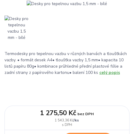
Termodesky pro tepelnou vazbu v různých barvách a tloušťkách
vazby. • formát desek A4• tloušťka vazby 1,5 mm• kapacita 10
listů papíru 80g• kombinace průhledné přední plastové fólie a
zadní strany z papírového kartonu• balení 100 ks
celý popis
1 275,50 Kč
bez DPH
/
ks
1 543,36 Kč