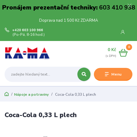
Pronájem prezentační techniky:
603 410 938
Doprava nad 1 500 Kč ZDARMA
+420 603 100 966
(Po-Pá, 8-16 hod.)
0
0 Kč
Menu
Nápoje a potraviny
Coca-Cola 0,33 L plech
Coca-Cola 0,33 L plech