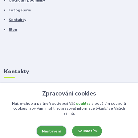
Obchodní podmínky
Fotogalerie
Kontakty
Blog
Kontakty
Zákaznická podpora
Zpracování cookies
+420 603 100 966
(Po-Pá, 8-16 hod.)
Náš e-shop a partneři potřebují Váš
souhlas
s použitím souborů
cookies, aby Vám mohli zobrazovat informace týkající se Vašich
zájmů.
kancelar@ka-ma.cz
Souhlasím
Nastavení