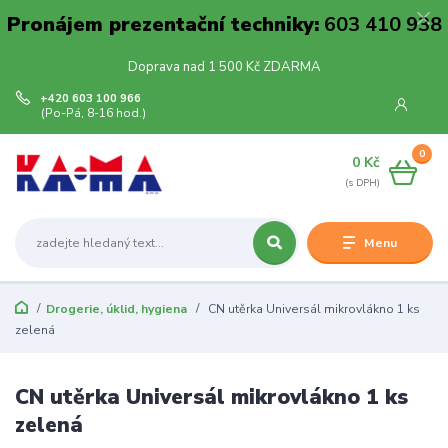
Pronájem prezentační techniky:
603 410 938
Doprava nad 1 500 Kč ZDARMA
+420 603 100 966
(Po-Pá, 8-16 hod.)
0
0 Kč
Menu
Drogerie, úklid, hygiena
CN utěrka Universál mikrovlákno 1 ks
zelená
CN utěrka Universál mikrovlákno 1 ks
zelená