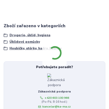
Zboží zařazeno v kategoriích
Drogerie, úklid, hygiena
Úklidové pomůcky
Houbičky, utěrky, hadry, hadříky
Potřebujete poradit?
Zákaznická podpora
+420 603 100 966
(Po-Pá, 8-16 hod.)
kancelar@ka-ma.cz