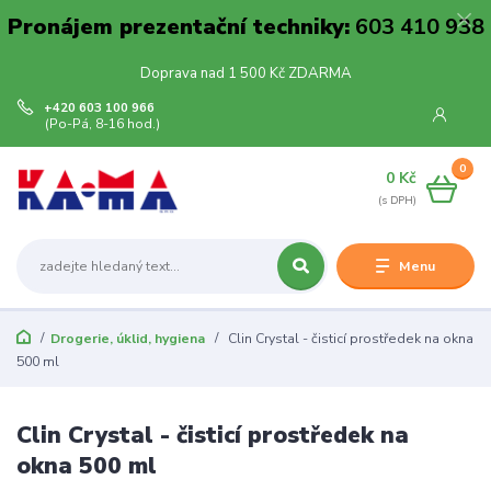
Pronájem prezentační techniky:
603 410 938
Doprava nad 1 500 Kč ZDARMA
+420 603 100 966
(Po-Pá, 8-16 hod.)
0
0 Kč
Menu
Drogerie, úklid, hygiena
Clin Crystal - čisticí prostředek na okna
500 ml
Clin Crystal - čisticí prostředek na
okna 500 ml