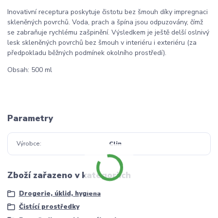
Inovativní receptura poskytuje čistotu bez šmouh díky impregnaci
skleněných povrchů. Voda, prach a špína jsou odpuzovány, čímž
se zabraňuje rychlému zašpinění. Výsledkem je ještě delší oslnivý
lesk skleněných povrchů bez šmouh v interiéru i exteriéru (za
předpokladu běžných podmínek okolního prostředí).
Obsah: 500 ml
Parametry
Výrobce
Clin
Zboží zařazeno v kategoriích
Drogerie, úklid, hygiena
Čistící prostředky