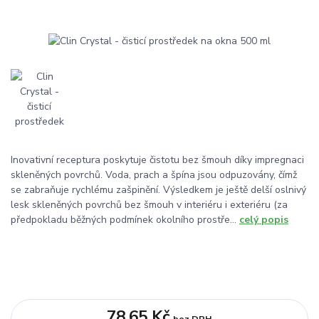
Inovativní receptura poskytuje čistotu bez šmouh díky impregnaci
skleněných povrchů. Voda, prach a špína jsou odpuzovány, čímž
se zabraňuje rychlému zašpinění. Výsledkem je ještě delší oslnivý
lesk skleněných povrchů bez šmouh v interiéru i exteriéru (za
předpokladu běžných podmínek okolního prostře...
celý popis
78,65 Kč
bez DPH