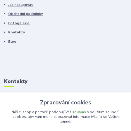
Jak nakupovat
Obchodní podmínky
Fotogalerie
Kontakty
Blog
Kontakty
Zákaznická podpora
Zpracování cookies
+420 603 100 966
(Po-Pá, 8-16 hod.)
Náš e-shop a partneři potřebují Váš
souhlas
s použitím souborů
cookies, aby Vám mohli zobrazovat informace týkající se Vašich
zájmů.
kancelar@ka-ma.cz