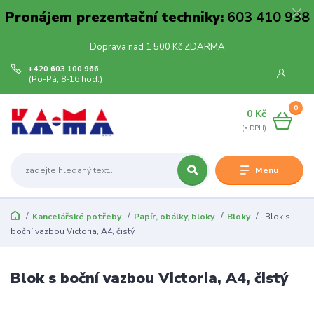
Pronájem prezentační techniky:
603 410 938
Doprava nad 1 500 Kč ZDARMA
+420 603 100 966
(Po-Pá, 8-16 hod.)
0
0 Kč
Menu
Kancelářské potřeby
Papír, obálky, bloky
Bloky
Blok s
boční vazbou Victoria, A4, čistý
Blok s boční vazbou Victoria, A4, čistý