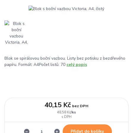
Blok se spirálovou boční vazbou. Listy bez potisku z bezdřevého
papíru. Formát: A4Počet listů: 70
celý popis
40,15 Kč
bez DPH
/
ks
48,58 Kč
Přidat do košíku