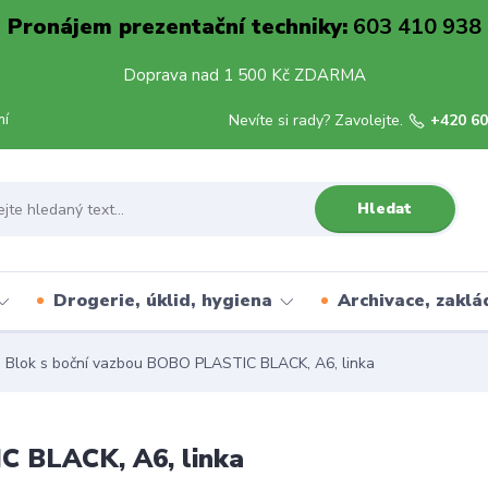
Pronájem prezentační techniky:
603 410 938
Doprava nad 1 500 Kč ZDARMA
mí
Nevíte si rady? Zavolejte.
+420 60
Hledat
Drogerie, úklid, hygiena
Archivace, zaklá
Blok s boční vazbou BOBO PLASTIC BLACK, A6, linka
C BLACK, A6, linka