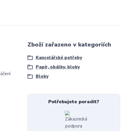
Zboží zařazeno v kategoriích
Kancelářské potřeby
Papír, obálky, bloky
áčení
Bloky
Potřebujete poradit?