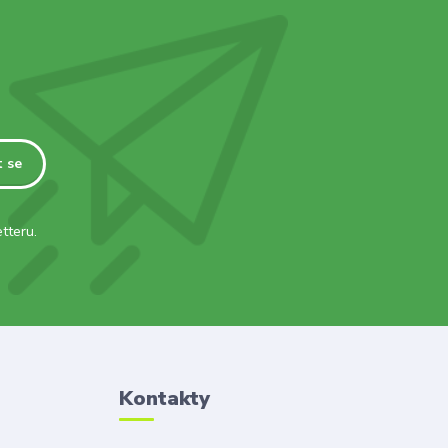
t se
tteru.
Kontakty