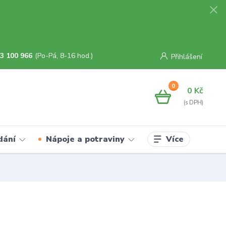
3 100 966
(Po-Pá, 8-16 hod.)
Přihlášení
0
0 Kč
Více
dání
Nápoje a potraviny