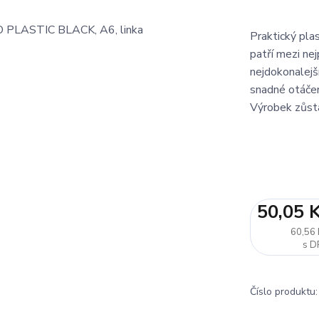
Praktický pla
patří mezi ne
nejdokonalejš
snadné otáčen
Výrobek zůstá
50,05 
60,56 
Číslo produktu: