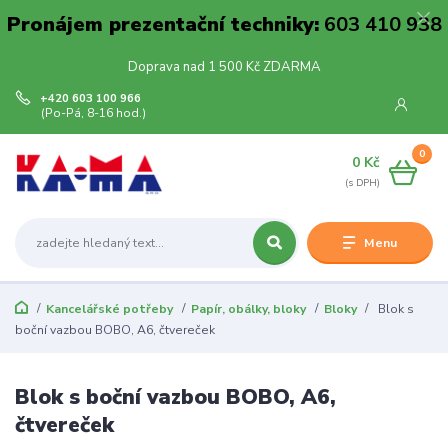
Pronájem prezentační techniky:
603 410 938
Doprava nad 1 500 Kč ZDARMA
+420 603 100 966
(Po-Pá, 8-16 hod.)
0
0 Kč
Menu
Kancelářské potřeby
Papír, obálky, bloky
Bloky
Blok s
boční vazbou BOBO, A6, čtvereček
Blok s boční vazbou BOBO, A6,
čtvereček