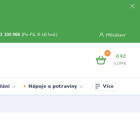
3 100 966
(Po-Pá, 8-16 hod.)
Přihlášení
0
0 Kč
Více
dání
Nápoje a potraviny