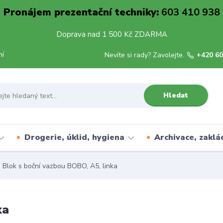
Pronájem prezentační techniky:
603 410 938
Doprava nad 1 500 Kč ZDARMA
mí
Nevíte si rady? Zavolejte.
+420 60
Hledat
Drogerie, úklid, hygiena
Archivace, zaklá
Blok s boční vazbou BOBO, A5, linka
ka