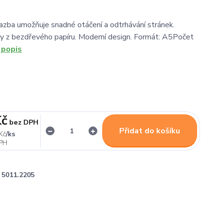
vazba umožňuje snadné otáčení a odtrhávání stránek.
ty z bezdřevého papíru. Moderní design. Formát: A5Počet
 popis
Kč
bez DPH
Přidat do košíku
/
ks
Kč
5011.2205