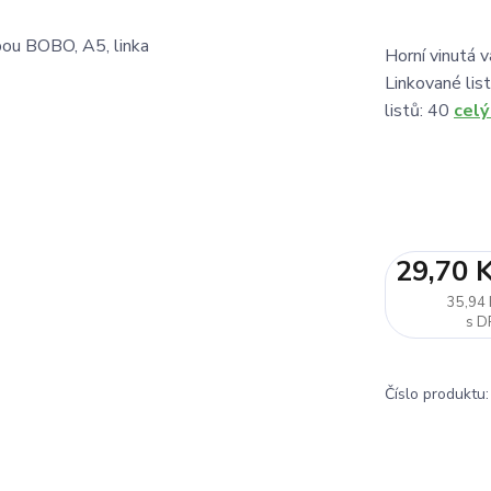
Horní vinutá 
Linkované lis
listů: 40
celý
29,70 
35,94 
Číslo produktu: