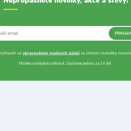
Nepropásněte novinky, akce a slevy!
Přihlási
uhlasím se
zpracováním osobních údajů
za účelem rozesílky newsle
Můžete se kdykoli odhlásit. Zasíláme jednou za 14 dní.