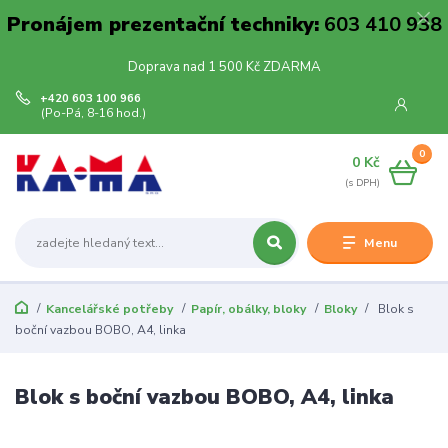
Pronájem prezentační techniky:
603 410 938
Doprava nad 1 500 Kč ZDARMA
+420 603 100 966
(Po-Pá, 8-16 hod.)
0
0 Kč
Menu
Kancelářské potřeby
Papír, obálky, bloky
Bloky
Blok s
boční vazbou BOBO, A4, linka
Blok s boční vazbou BOBO, A4, linka