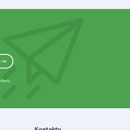
t se
tteru.
Kontakty