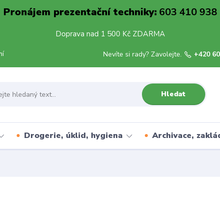
Pronájem prezentační techniky:
603 410 938
Doprava nad 1 500 Kč ZDARMA
mí
Nevíte si rady? Zavolejte.
+420 60
Hledat
Drogerie, úklid, hygiena
Archivace, zaklá