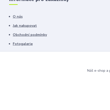
O nás
Jak nakupovat
Obchodní podmínky
Fotogalerie
Kontakty
Blog
Náš e-shop a p