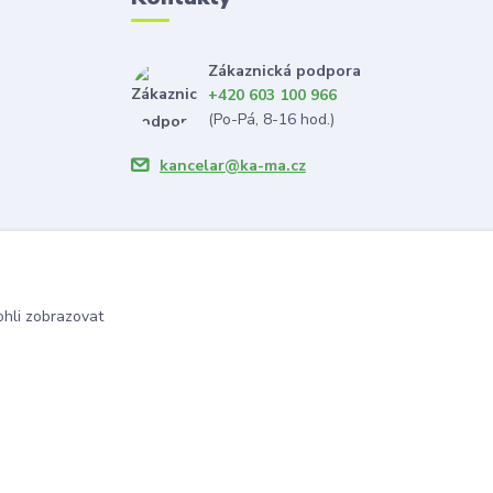
Zákaznická podpora
+420 603 100 966
(Po-Pá, 8-16 hod.)
kancelar@ka-ma.cz
hli zobrazovat
Vytvořeno na
Eshop-rychle.cz