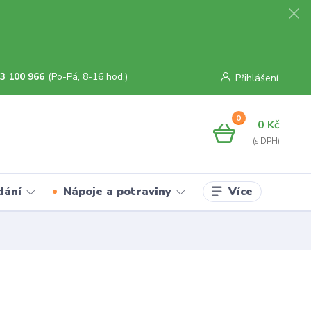
3 100 966
(Po-Pá, 8-16 hod.)
Přihlášení
0
0 Kč
Více
dání
Nápoje a potraviny