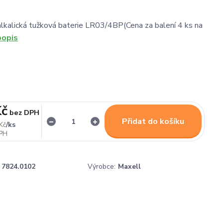
lkalická tužková baterie LR03/4BP(Cena za balení 4 ks na
popis
Kč
bez DPH
Přidat do košíku
/
ks
Kč
7824.0102
Výrobce:
Maxell