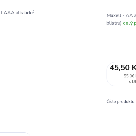
Maxell - AA a
blistru)
celý 
45,50 
55,06 
Číslo produktu: