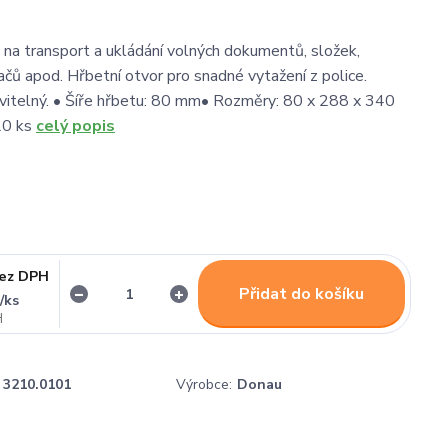
 na transport a ukládání volných dokumentů, složek,
čů apod. Hřbetní otvor pro snadné vytažení z police.
itelný. • Šíře hřbetu: 80 mm• Rozměry: 80 x 288 x 340
20 ks
celý popis
ez DPH
Přidat do košíku
/
ks
č
3210.0101
Výrobce:
Donau