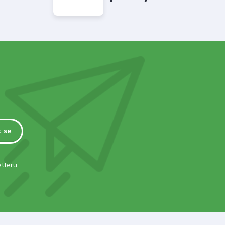
t se
tteru.