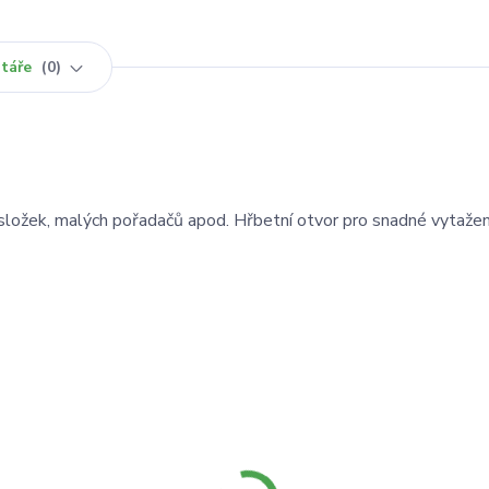
táře
0
složek, malých pořadačů apod. Hřbetní otvor pro snadné vytažení