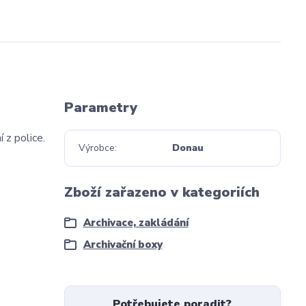
Parametry
 z police.
Výrobce
Donau
Zboží zařazeno v kategoriích
Archivace, zakládání
Archivační boxy
Potřebujete poradit?