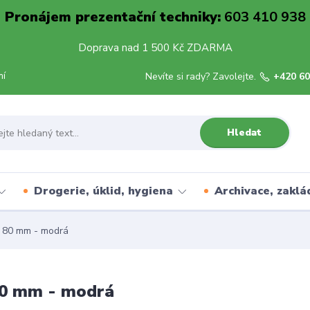
Pronájem prezentační techniky:
603 410 938
Doprava nad 1 500 Kč ZDARMA
mí
Nevíte si rady? Zavolejte.
+420 60
Hledat
Drogerie, úklid, hygiena
Archivace, zaklá
t 80 mm - modrá
 80 mm - modrá