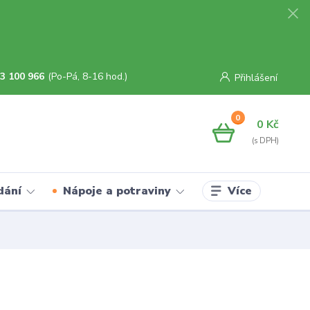
3 100 966
(Po-Pá, 8-16 hod.)
Přihlášení
0
0 Kč
Více
dání
Nápoje a potraviny