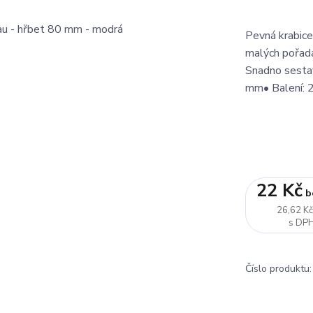
Pevná krabice
malých pořada
Snadno sestav
mm• Balení: 
22 Kč
b
26,62 K
Číslo produktu: