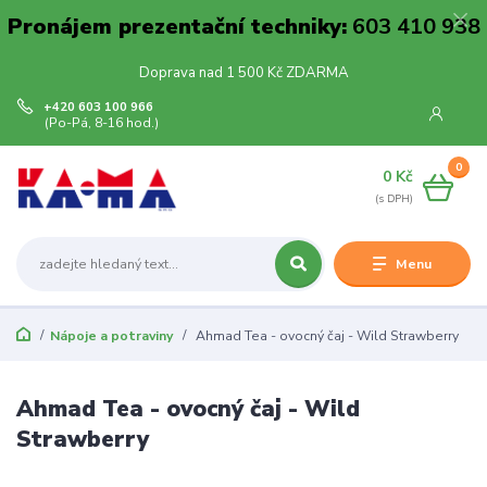
Pronájem prezentační techniky:
603 410 938
Doprava nad 1 500 Kč ZDARMA
+420 603 100 966
(Po-Pá, 8-16 hod.)
0
0 Kč
Menu
Nápoje a potraviny
Ahmad Tea - ovocný čaj - Wild Strawberry
Ahmad Tea - ovocný čaj - Wild
Strawberry