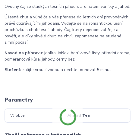
Ovocný čaj ze sladkých lesních jahod s aromatem vanilky a jahod.
Úžasná chuť a vůně čaje vás přenese do letních dní provoněných
právě dozrávajícími jahodami. Vydejte se na romantickou lesní
procházku s chutí lesní jahody. Čaj, který nejenom zahřeje a
osvěží, ale díky skvělé chuti na chvíli zapomenete na studené
zimní počasí.
Návod na přípravu:
jablko, ibišek, borůvkové listy, přírodní aroma,
pomerančová kůra, jahody, černý bez
Složení:
zalijte vroucí vodou a nechte louhovat 5 minut
Parametry
Výrobce
Ahmad Tea
Zboží zařazeno v kategoriích